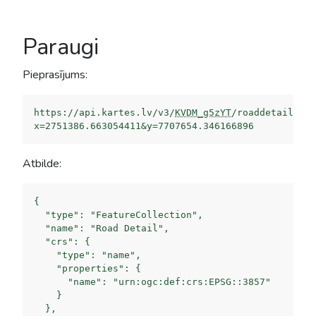
Paraugi
Pieprasījums:
https://api.kartes.lv/v3/
KVDM_g5zYT
/roaddetail?
x=2751386.663054411&y=7707654.346166896
Atbilde:
{

  "type": "FeatureCollection",

  "name": "Road Detail",

  "crs": {

    "type": "name",

    "properties": {

      "name": "urn:ogc:def:crs:EPSG::3857"

    }

  },
