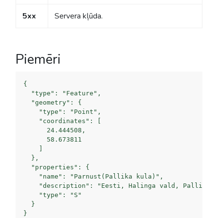
5xx
Servera kļūda.
Piemēri
{

  "type": "Feature",

  "geometry": {

    "type": "Point",

    "coordinates": [

      24.444508,

      58.673811

    ]

  },

  "properties": {

    "name": "Parnust(Pallika kula)",

    "description": "Eesti, Halinga vald, Pallika k
    "type": "S"

  }
