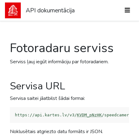
API dokumentācija
Fotoradaru serviss
Serviss ļauj iegūt informāciju par fotoradariem.
Servisa URL
Servisa saitei jāatbilst šādai formai:
https://api.kartes.lv/v3/
KVDM_pNzHK
/speedcameras?
Noklusētais atgriezto datu formāts ir JSON.